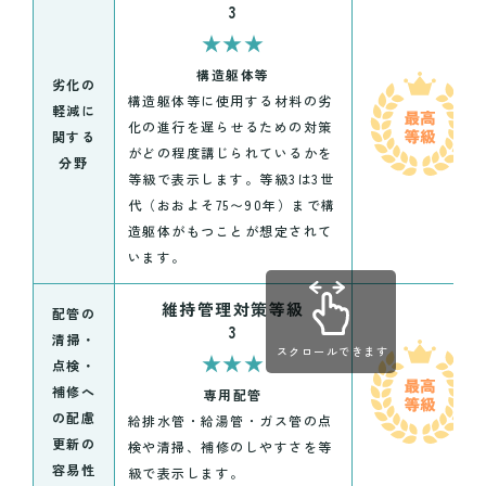
3
★★★
構造躯体等
劣化の
構造躯体等に使用する材料の劣
軽減に
化の進行を遅らせるための対策
関する
がどの程度講じられているかを
分野
等級で表示します。等級3は3世
代（おおよそ75〜90年）まで構
造躯体がもつことが想定されて
います。
維持管理対策等級
配管の
3
清掃・
スクロールできます
★★★
点検・
補修へ
専用配管
の配慮
給排水管・給湯管・ガス管の点
更新の
検や清掃、補修のしやすさを等
容易性
級で表示します。